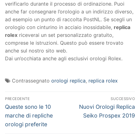
verificarlo durante il processo di ordinazione. Puoi
anche far consegnare l’orologio a un indirizzo diverso,
ad esempio un punto di raccolta PostNL. Se scegli un
orologio con cinturino in acciaio inossidabile,
replica
rolex
riceverai un set personalizzato gratuito,
comprese le istruzioni. Questo può essere trovato
anche sul nostro sito web.
Dai un’occhiata anche agli esclusivi orologi Rolex.
Contrassegnato
orologi replica
,
replica rolex
Navigazione
PRECEDENTE
SUCCESSIVO
articoli
Articolo
Articolo
Queste sono le 10
Nuovi Orologi Replica
precedente:
successivo:
marche di repliche
Seiko Prospex 2019
orologi preferite