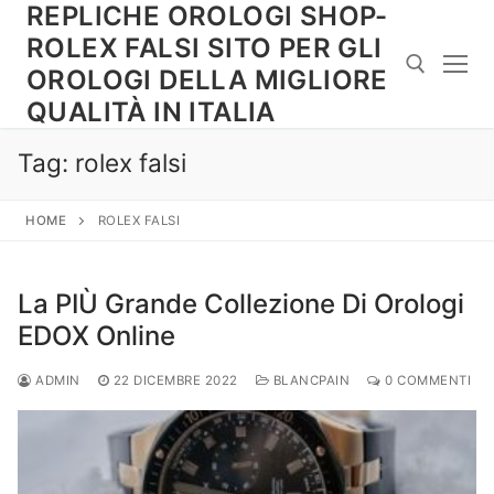
REPLICHE OROLOGI SHOP-
Vai
al
ROLEX FALSI SITO PER GLI
contenuto
OROLOGI DELLA MIGLIORE
QUALITÀ IN ITALIA
Cerca:
Tag:
rolex falsi
HOME
ROLEX FALSI
La PIÙ Grande Collezione Di Orologi
EDOX Online
ADMIN
22 DICEMBRE 2022
BLANCPAIN
0 COMMENTI